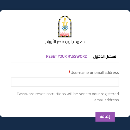
تجاوز
إلى
المحتوى
الرئيسي
معهد جنوب مصر للأورام
التبويبات
تسجيل الدخول
RESET YOUR PASSWORD
الأساسية
Username or email address
Password reset instructions will be sent to your registered
email address.