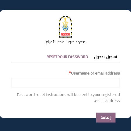
تجاوز
إلى
المحتوى
الرئيسي
معهد جنوب مصر للأورام
التبويبات
تسجيل الدخول
RESET YOUR PASSWORD
الأساسية
Username or email address
Password reset instructions will be sent to your registered
email address.