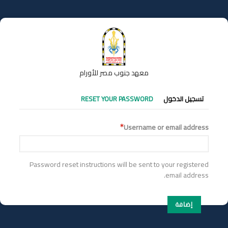
تجاوز
إلى
المحتوى
الرئيسي
معهد جنوب مصر للأورام
التبويبات
تسجيل الدخول
RESET YOUR PASSWORD
الأساسية
Username or email address
Password reset instructions will be sent to your registered
email address.