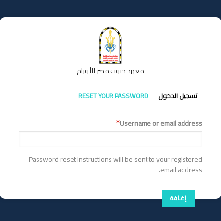
تجاوز
إلى
المحتوى
الرئيسي
معهد جنوب مصر للأورام
التبويبات
تسجيل الدخول
RESET YOUR PASSWORD
الأساسية
Username or email address
Password reset instructions will be sent to your registered
email address.