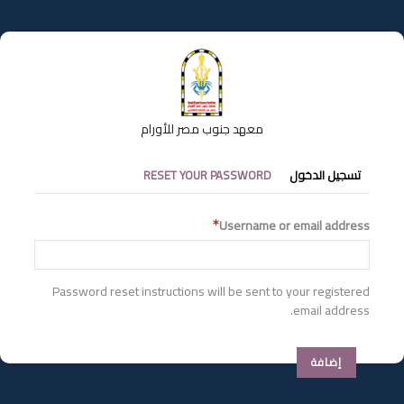
تجاوز
إلى
المحتوى
الرئيسي
معهد جنوب مصر للأورام
التبويبات
تسجيل الدخول
RESET YOUR PASSWORD
الأساسية
Username or email address
Password reset instructions will be sent to your registered
email address.