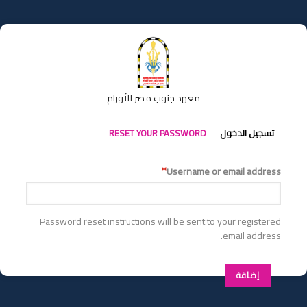
تجاوز
إلى
المحتوى
الرئيسي
معهد جنوب مصر للأورام
التبويبات
تسجيل الدخول
RESET YOUR PASSWORD
الأساسية
Username or email address
Password reset instructions will be sent to your registered
email address.