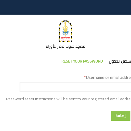
معهد جنوب مصر للأورام
تبويبات
سجيل الدخول
RESET YOUR PASSWORD
أساسية
Username or email addre
Password reset instructions will be sent to your registered email addre