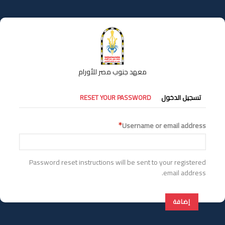
تجاوز
إلى
المحتوى
الرئيسي
معهد جنوب مصر للأورام
التبويبات
تسجيل الدخول
RESET YOUR PASSWORD
الأساسية
Username or email address
Password reset instructions will be sent to your registered
email address.