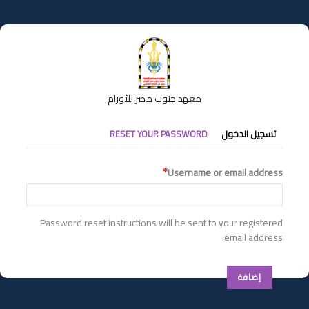
تجاوز
إلى
المحتوى
الرئيسي
معهد جنوب مصر للأورام
التبويبات
تسجيل الدخول
RESET YOUR PASSWORD
الأساسية
Username or email address
Password reset instructions will be sent to your registered
email address.