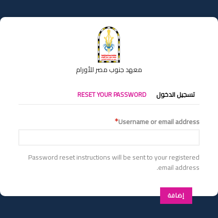
تجاوز
إلى
المحتوى
الرئيسي
معهد جنوب مصر للأورام
التبويبات
تسجيل الدخول
RESET YOUR PASSWORD
الأساسية
Username or email address
Password reset instructions will be sent to your registered
email address.