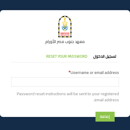
تجاوز
إلى
المحتوى
الرئيسي
معهد جنوب مصر للأورام
التبويبات
تسجيل الدخول
RESET YOUR PASSWORD
الأساسية
Username or email address
Password reset instructions will be sent to your registered
email address.