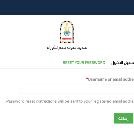
معهد جنوب مصر للأورام
تبويبات
سجيل الدخول
RESET YOUR PASSWORD
أساسية
Username or email addre
Password reset instructions will be sent to your registered email addre