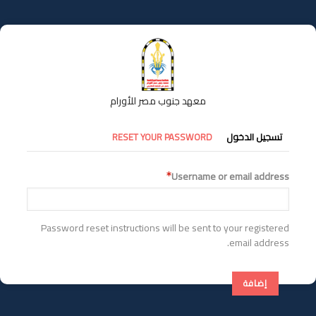
تجاوز
إلى
المحتوى
الرئيسي
معهد جنوب مصر للأورام
التبويبات
تسجيل الدخول
RESET YOUR PASSWORD
الأساسية
Username or email address
Password reset instructions will be sent to your registered
email address.