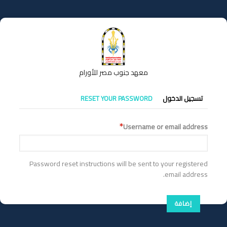
تجاوز
إلى
المحتوى
الرئيسي
معهد جنوب مصر للأورام
التبويبات
تسجيل الدخول
RESET YOUR PASSWORD
الأساسية
Username or email address
Password reset instructions will be sent to your registered
email address.