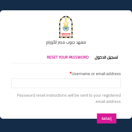
تجاوز
إلى
المحتوى
الرئيسي
معهد جنوب مصر للأورام
التبويبات
تسجيل الدخول
RESET YOUR PASSWORD
الأساسية
Username or email address
Password reset instructions will be sent to your registered
email address.