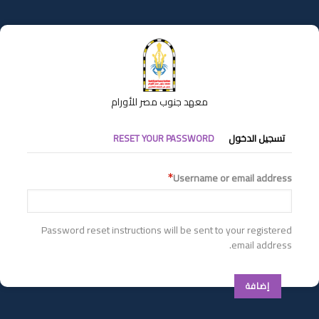
تجاوز
إلى
المحتوى
الرئيسي
معهد جنوب مصر للأورام
التبويبات
تسجيل الدخول
RESET YOUR PASSWORD
الأساسية
Username or email address
Password reset instructions will be sent to your registered
email address.