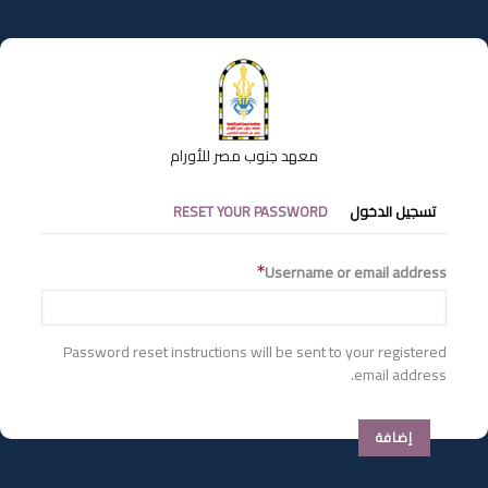
تجاوز
إلى
المحتوى
الرئيسي
معهد جنوب مصر للأورام
التبويبات
تسجيل الدخول
RESET YOUR PASSWORD
الأساسية
Username or email address
Password reset instructions will be sent to your registered
email address.