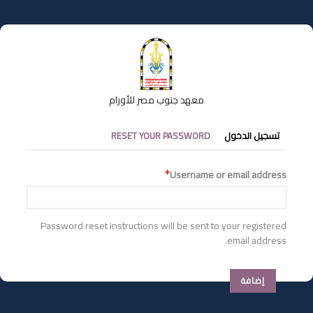
تجاوز
إلى
المحتوى
الرئيسي
معهد جنوب مصر للأورام
التبويبات
تسجيل الدخول
RESET YOUR PASSWORD
الأساسية
Username or email address
Password reset instructions will be sent to your registered
email address.