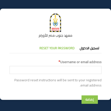
تجاوز
إلى
المحتوى
الرئيسي
معهد جنوب مصر للأورام
التبويبات
تسجيل الدخول
RESET YOUR PASSWORD
الأساسية
Username or email address
Password reset instructions will be sent to your registered
email address.