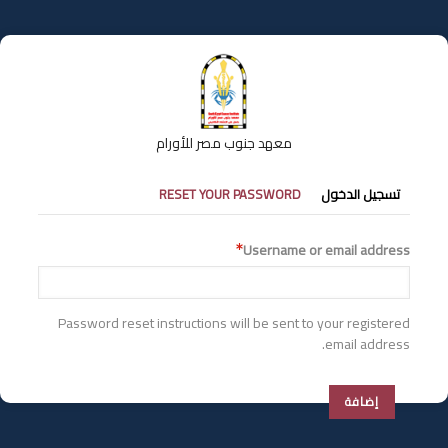
تجاوز
إلى
المحتوى
الرئيسي
معهد جنوب مصر للأورام
التبويبات
تسجيل الدخول
RESET YOUR PASSWORD
الأساسية
Username or email address
Password reset instructions will be sent to your registered
email address.