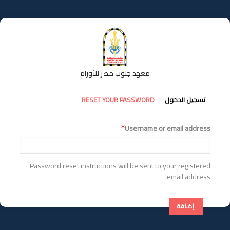
تجاوز
إلى
المحتوى
الرئيسي
معهد جنوب مصر للأورام
التبويبات
تسجيل الدخول
RESET YOUR PASSWORD
الأساسية
Username or email address
Password reset instructions will be sent to your registered
email address.