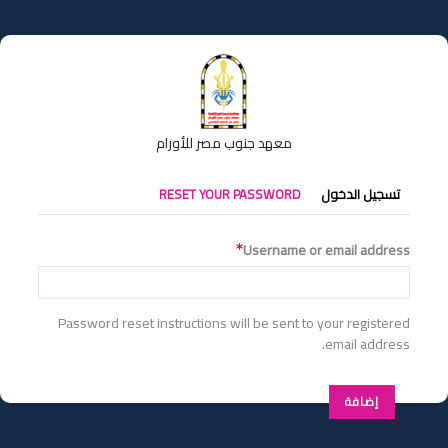
تجاوز
إلى
المحتوى
الرئيسي
معهد جنوب مصر للأورام
التبويبات
تسجيل الدخول
RESET YOUR PASSWORD
الأساسية
Username or email address
Password reset instructions will be sent to your registered
email address.