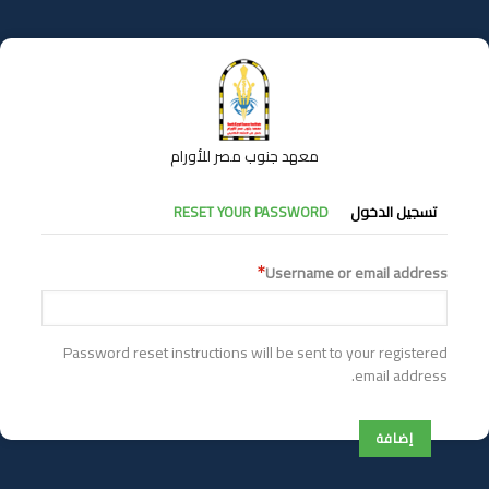
تجاوز
إلى
المحتوى
الرئيسي
معهد جنوب مصر للأورام
التبويبات
تسجيل الدخول
RESET YOUR PASSWORD
الأساسية
Username or email address
Password reset instructions will be sent to your registered
email address.