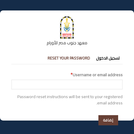
تجاوز
إلى
المحتوى
الرئيسي
معهد جنوب مصر للأورام
التبويبات
تسجيل الدخول
RESET YOUR PASSWORD
الأساسية
Username or email address
Password reset instructions will be sent to your registered
email address.