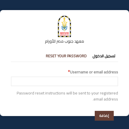
تجاوز
إلى
المحتوى
الرئيسي
معهد جنوب مصر للأورام
التبويبات
تسجيل الدخول
RESET YOUR PASSWORD
الأساسية
Username or email address
Password reset instructions will be sent to your registered
email address.