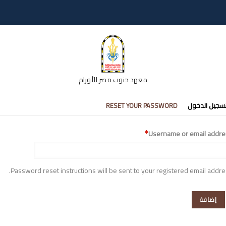
معهد جنوب مصر للأورام
تبويبات
سجيل الدخول
RESET YOUR PASSWORD
أساسية
Username or email addre
Password reset instructions will be sent to your registered email addre