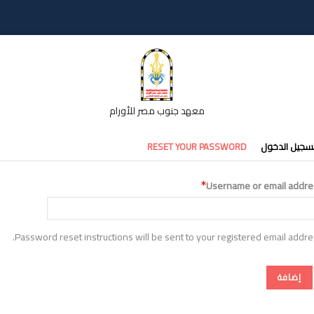
معهد جنوب مصر للأورام
تبويبات
سجيل الدخول
RESET YOUR PASSWORD
أساسية
Username or email addre
Password reset instructions will be sent to your registered email addre