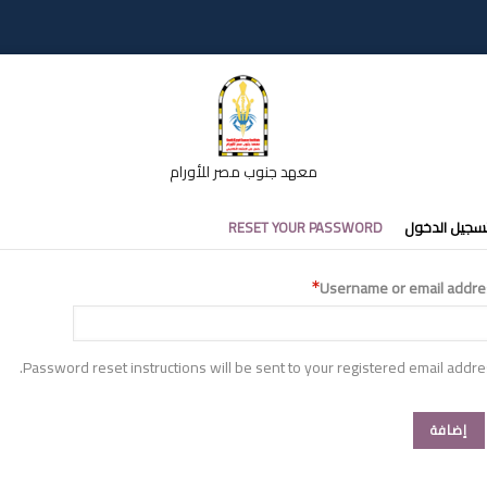
معهد جنوب مصر للأورام
تبويبات
سجيل الدخول
RESET YOUR PASSWORD
أساسية
Username or email addre
Password reset instructions will be sent to your registered email addre