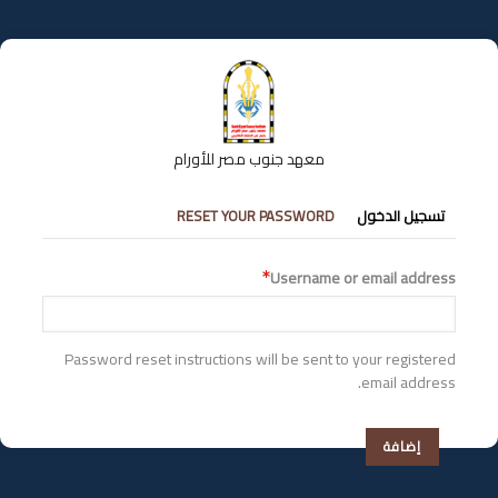
تجاوز
إلى
المحتوى
الرئيسي
معهد جنوب مصر للأورام
التبويبات
تسجيل الدخول
RESET YOUR PASSWORD
الأساسية
Username or email address
Password reset instructions will be sent to your registered
email address.