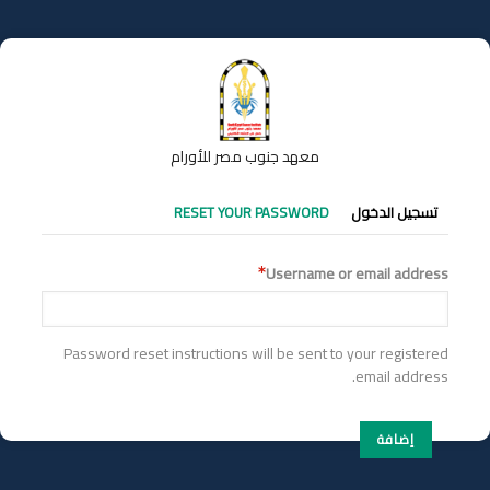
تجاوز
إلى
المحتوى
الرئيسي
معهد جنوب مصر للأورام
التبويبات
تسجيل الدخول
RESET YOUR PASSWORD
الأساسية
Username or email address
Password reset instructions will be sent to your registered
email address.