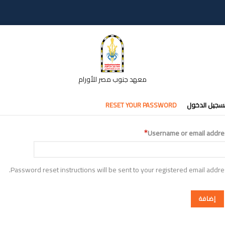
معهد جنوب مصر للأورام
تبويبات
سجيل الدخول
RESET YOUR PASSWORD
أساسية
Username or email addre
Password reset instructions will be sent to your registered email addre