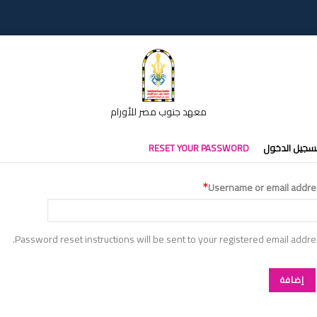
معهد جنوب مصر للأورام
تبويبات
سجيل الدخول
RESET YOUR PASSWORD
أساسية
Username or email addre
Password reset instructions will be sent to your registered email addre