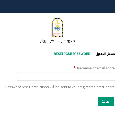
معهد جنوب مصر للأورام
تبويبات
سجيل الدخول
RESET YOUR PASSWORD
أساسية
Username or email addre
Password reset instructions will be sent to your registered email addre