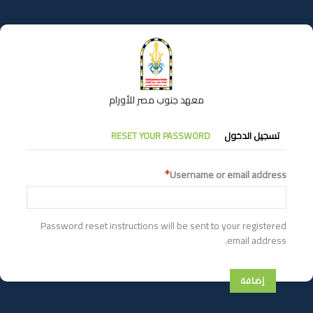
تجاوز
إلى
المحتوى
الرئيسي
معهد جنوب مصر للأورام
التبويبات
تسجيل الدخول
RESET YOUR PASSWORD
الأساسية
Username or email address
Password reset instructions will be sent to your registered
email address.