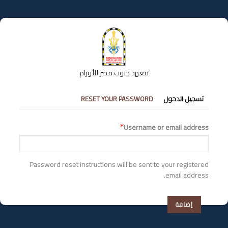
تجاوز
إلى
المحتوى
الرئيسي
معهد جنوب مصر للأورام
التبويبات
تسجيل الدخول
RESET YOUR PASSWORD
الأساسية
Username or email address
Password reset instructions will be sent to your registered
email address.