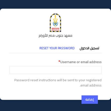
تجاوز
إلى
المحتوى
الرئيسي
معهد جنوب مصر للأورام
التبويبات
تسجيل الدخول
RESET YOUR PASSWORD
الأساسية
Username or email address
Password reset instructions will be sent to your registered
email address.