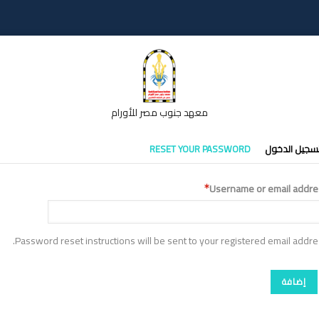
معهد جنوب مصر للأورام
تبويبات
سجيل الدخول
RESET YOUR PASSWORD
أساسية
Username or email addre
Password reset instructions will be sent to your registered email addre