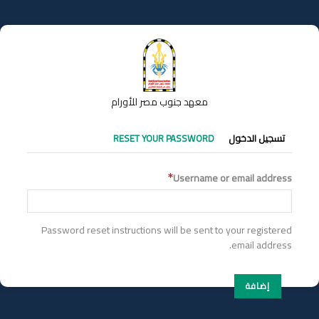
تجاوز
إلى
المحتوى
الرئيسي
معهد جنوب مصر للأورام
التبويبات
تسجيل الدخول
RESET YOUR PASSWORD
الأساسية
Username or email address
Password reset instructions will be sent to your registered
email address.