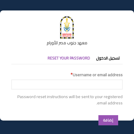
تجاوز
إلى
المحتوى
الرئيسي
معهد جنوب مصر للأورام
التبويبات
تسجيل الدخول
RESET YOUR PASSWORD
الأساسية
Username or email address
Password reset instructions will be sent to your registered
email address.