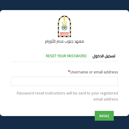
تجاوز
إلى
المحتوى
الرئيسي
معهد جنوب مصر للأورام
التبويبات
تسجيل الدخول
RESET YOUR PASSWORD
الأساسية
Username or email address
Password reset instructions will be sent to your registered
email address.