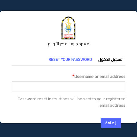
تجاوز
إلى
المحتوى
الرئيسي
معهد جنوب مصر للأورام
التبويبات
تسجيل الدخول
RESET YOUR PASSWORD
الأساسية
Username or email address
Password reset instructions will be sent to your registered
email address.