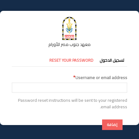
تجاوز
إلى
المحتوى
الرئيسي
معهد جنوب مصر للأورام
التبويبات
تسجيل الدخول
RESET YOUR PASSWORD
الأساسية
Username or email address
Password reset instructions will be sent to your registered
email address.