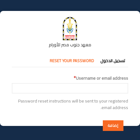
تجاوز
إلى
المحتوى
الرئيسي
معهد جنوب مصر للأورام
التبويبات
تسجيل الدخول
RESET YOUR PASSWORD
الأساسية
Username or email address
Password reset instructions will be sent to your registered
email address.