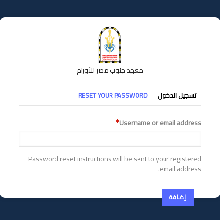
تجاوز
إلى
المحتوى
الرئيسي
معهد جنوب مصر للأورام
التبويبات
تسجيل الدخول
RESET YOUR PASSWORD
الأساسية
Username or email address
Password reset instructions will be sent to your registered
email address.