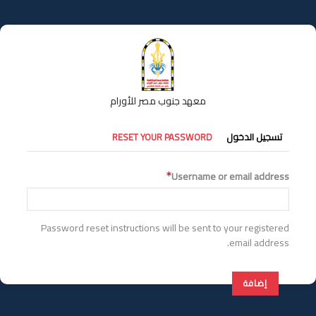
تجاوز
إلى
المحتوى
الرئيسي
معهد جنوب مصر للأورام
التبويبات
تسجيل الدخول
RESET YOUR PASSWORD
الأساسية
Username or email address
Password reset instructions will be sent to your registered
email address.