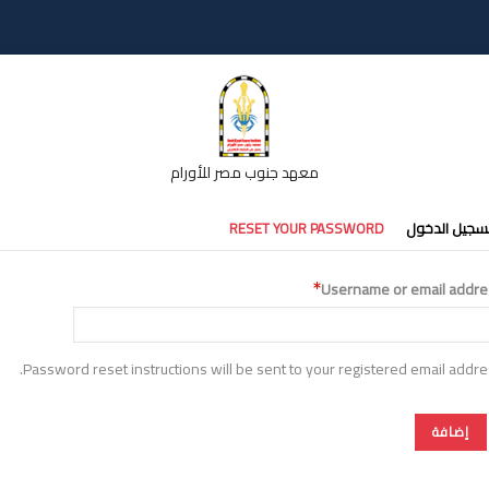
معهد جنوب مصر للأورام
تبويبات
سجيل الدخول
RESET YOUR PASSWORD
أساسية
Username or email addre
Password reset instructions will be sent to your registered email addre