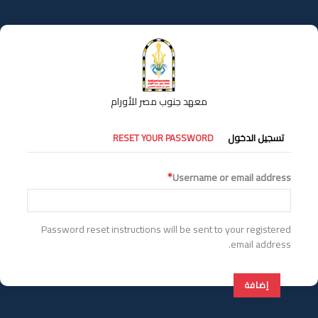
تجاوز
إلى
المحتوى
الرئيسي
معهد جنوب مصر للأورام
التبويبات
تسجيل الدخول
RESET YOUR PASSWORD
الأساسية
Username or email address
Password reset instructions will be sent to your registered
email address.