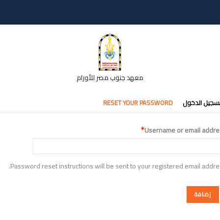
معهد جنوب مصر للأورام
تبويبات
سجيل الدخول
RESET YOUR PASSWORD
أساسية
Username or email addre
Password reset instructions will be sent to your registered email addre