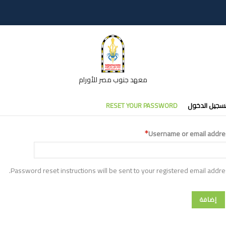
معهد جنوب مصر للأورام
تبويبات
سجيل الدخول
RESET YOUR PASSWORD
أساسية
Username or email addre
Password reset instructions will be sent to your registered email addre