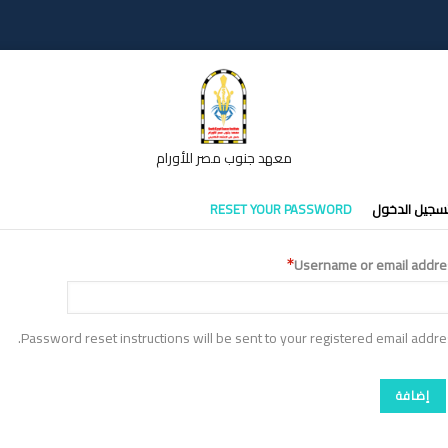
معهد جنوب مصر للأورام
تبويبات
سجيل الدخول
RESET YOUR PASSWORD
أساسية
Username or email addre
Password reset instructions will be sent to your registered email addre